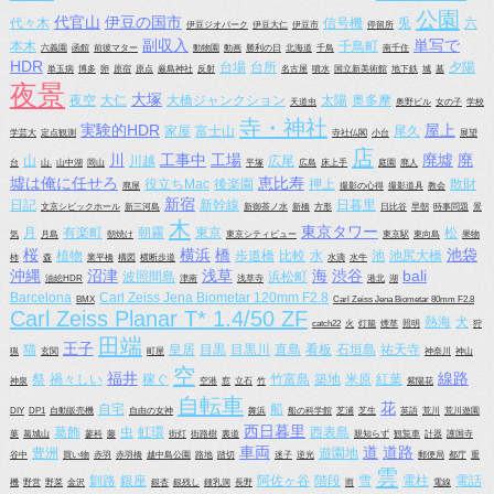
公園
代官山
伊豆の国市
代々木
信号機
兎
六
伊豆ジオパーク
伊豆大仁
伊豆市
停留所
副収入
単写で
本木
千鳥町
六義園
函館
前彼マター
動物園
動画
勝利の日
北海道
千鳥
南千住
HDR
台場
台所
夕陽
単玉病
博多
卵
原宿
原点
厳島神社
反射
名古屋
噴水
国立新美術館
地下鉄
城
墓
夜景
大塚
夜空
大仁
大橋ジャンクション
太陽
奥多摩
天道虫
奥野ビル
女の子
学校
寺・神社
実験的HDR
屋上
家屋
富士山
尾久
学芸大
定点観測
寺社仏閣
小台
展望
店
川
工事中
工場
廃墟
廃
山
川越
広尾
台
山.
山中湖
岡山
平塚
広島
床上手
庭園
廃人
墟は俺に任せろ
恵比寿
役立ちMac
後楽園
押上
散財
廃屋
撮影の心得
撮影道具
教会
新宿
日記
新幹線
日暮里
文京シビックホール
新三河島
新御茶ノ水
新橋
方形
日比谷
早朝
時事問題
景
木
東京タワー
月
有楽町
朝霧
東京
松
気
月島
朝焼け
東京シティビュー
東京駅
東向島
果物
桜
横浜
橋
池袋
植物
歩道橋
比較
水
池
池尻大橋
柿
森
業平橋
構図
横断歩道
水滴
水牛
沖縄
沼津
浅草
海
渋谷
bali
波照間島
浜松町
油絵HDR
津南
浅草寺
港北
湖
Barcelona
Carl Zeiss Jena Biometar 120mm F2.8
BMX
Carl Zeiss Jena Biometar 80mm F2.8
Carl Zeiss Planar T* 1.4/50 ZF
熱海
犬
catch22
火
灯籠
煙草
照明
狩
田端
王子
猫
皇居
目黒
目黒川
直島
看板
石垣島
祐天寺
猟
玄関
町屋
神奈川
神山
空
福井
線路
祭
禍々しい
稼ぐ
竹富島
築地
米原
紅葉
神泉
空港
窓
立石
竹
紫陽花
自転車
花
自宅
船
DIY
DP1
自動販売機
自由の女神
舞浜
船の科学館
芝浦
芝生
英語
荒川
荒川遊園
西日暮里
葛飾
虫
虹環
西表島
葉
葛城山
蓼科
藤
街灯
街路樹
裏道
親知らず
観覧車
計器
護国寺
車両
道
道路
豊洲
遊園地
谷中
買い物
赤羽
赤羽橋
越中島公園
路地
踏切
迷子
逆光
郵便局
都庁
重
雲
釧路
銀座
阿佐ヶ谷
階段
雪
電柱
電話
機
野営
野菜
金沢
銀杏
銀残し
鍾乳洞
長野
雨
電線