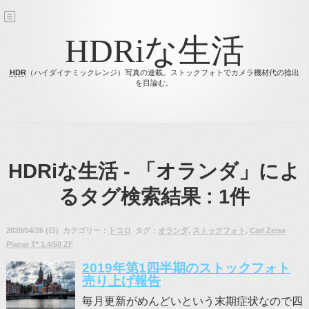
HDRiな生活
HDR
（ハイダイナミックレンジ）写真の連載。ストックフォトでカメラ機材代の捻出
を目論む。
HDRiな生活 -
「オランダ」
によ
るタグ検索結果 : 1件
2020/04/26 (日) カテゴリー：
トコロ
タグ：
オランダ
,
ストックフォト
,
Carl Zeiss
Planar T* 1.4/50 ZF
2019年第1四半期のストックフォト
売り上げ報告
毎月更新がめんどいという末期症状なので四