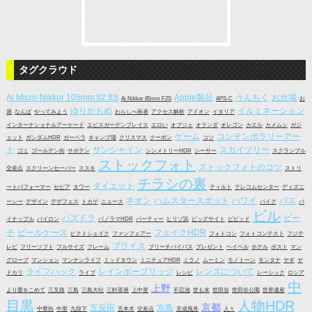
タグクラウド
Ai Micro-Nikkor 105mm f/2.8S
Apple製品
うんちく
お台場
Ai Nikkor 85mm F2S
APS-C
お
ゆりかもめ
イルミネーション
堀
なんば
やってみよう
わらしべ長者
アクセス解析
アドオン
イタリア
インターナショナルアーケード
エビスガーデンプレイス
エロい
オブジェ
オランダ
オレゴン
カエル
カメムシ
ガジ
ゲーム
コンテンポラリーアー
ェット
ガンダムHDR
ガーベラ
キャンプ場
クリスマス
クーポン
コツ
ト
サンシャイン
スカイツリー
ゴミ
ゴールデン街
サボテン
シンメトリーHDR
シーサー
スクランブル
ストックフォト
ストックフォトのコツ
交差点
スクリーンセーバー
ススキ
ストリ
チラシの裏
ダイエット
ートパフォーマー
セピア
タワー
ティルト
テレコムセンター
ディズニ
ネオン
ハムスタースポット
ハワイ
バス
ーシー
デザイン
デザフェス
トカゲ
ニュース
バイク
パ
ビル
パズドラ
ビー
イナップル
パイロン
パノラマHDR
パーティー
ヒリゾ浜
ビッグサイト
ビビッド
チ
ビールケース
フェイクHDR
ピクトシェイク
ファンフェアー
フォトコン
フォトコンテスト
フジテ
ブライス
レビ
フリーソフト
フルサイズ
フレーム
ブリーチバイパス
プレゼント
ヘイベル
ホテル
ポスト
マン
グローブ
マンション
マンナンライフ
ミッドタウン
ミニチュアHDR
ミラノ
ムーミン
モノトーン
モンタナ
ヤギ
ヤ
ライフハック
レインボーブリッジ
レンズについて
ドカリ
ライブ
レシピ
レーシック
ロシア
中
上野
より愛をこめて
三叉路
三島
三島大社
三軒茶屋
上中里
不忍池
世も末
世田谷
世田谷公園
世界遺産
目黒
人物HDR
京都
五反田
京島
中華街
中里
九段下
五本木
交差点
京成曳舟
人々