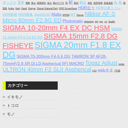
駅
ボックス
電車
駒込
魚
鳥
電飾
青山
靖国神社
韮山
風のウワサ
馬
駒沢
高松
高田馬場
高速道路
鳩
HDR云々
HDR公衆トイレ
黒島
firefox
flash
Gaudi
Gianyar
Glacier National Park
HDR ScreenSaver
Nikkor AF-S
Malta
HDR動画
HDR募集
JavaScript
MT
MP640
Naxxar
Micro 60mm F2.8G ED
Photomatix
photoshop
php
qtvr
rrs
Seattle
SIGMA 10-20mm F4 EX DC HSM
SIGMA
SIGMA 15mm F2.8 DG
12-24mm F4.5-5.6 EX DG
SIGMA 20mm F1.8 EX
FISHEYE
DG
SIGMA 70-300mm F4-5.6 DG
TAMRON SP AF28-
Topaz Adjust
75mmF/2.8 XR Di LD Aspherical [IF] MACRO
twitter
ULTRON 40mm F2 SLII Aspherical
webネタ
USJ
Y字路
カテゴリー
イキモノ
トコロ
モノ