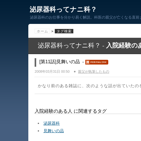
泌尿器科ってナニ科？
泌尿器科のお仕事を分かり易く解説。科医の親父が亡くなる直前
ホーム
>
タグ検索
入院経験の
泌尿器科ってナニ科？ -
[第11話]見舞いの品
2008年03月31日 00:50
親父が執筆したもの
かなり前のある雑誌に、次のような話が出ていたのを
入院経験のある人 に関連するタグ
泌尿器科
見舞いの品