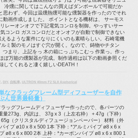
。 冷燻に関してはこんなの買えばダンボールで可能だか
と思わず、今回は温燻熱燻可能な燻製器を作ったのでそれ
に動画作成しました。 ポイントとなる機材は、 サーモス
、リレーオンオフで下記電気コンロを制御。やっすいサー
。 電気コンロ ガスコンロだとオンオフが自動で制御できない
燃えるような案件になりにくいのも素晴らしい。石崎電機
 アルミ製のモノはすぐ穴が開く。なので、鋳物やチタン
。つまり、上記をっ 木の箱にっ ぶちこむっ 作業っ。作っ
ほぼ万能の燻製器が完成。制作過程は以下の動画参照くだ
してくれると凄く嬉しいDEATH！
子
,
DIY
,
自転車
,
ULTRON 40mm F2 SLII Aspherical
単なフラッグフレーム型ディフューザーを自作
ぶん世界最軽量）
方のフラッグフレームディフューザー作ったので、各パーツの
273g、内訳は、 37g x 3（上左右枠） + 47g（下枠）
） + 65g（クリスタルディフュージョンペーパー） 材料（外
プ ø10 x 8 x 500 1本 下枠：*アルミパイプ ø8 x 6 x
 x 6 x 800 2本 上枠：*カーボンパイプ ø8 x 6 x 800 1