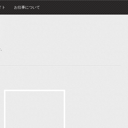
イト
お仕事について
む。