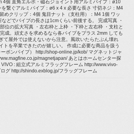
mm 4個 直角エルボ・磁石ジョイント用アルミパイプ：ø10
ンを繋ぐアルミパイプ：ø6 x 4 x 必要な長さ 寸切ネジ：M4
3個 紙留めクリップ：4個 鬼目ナット（支柱用）：M4 1個 ワッ
所などでパイプの長さは1cmくらい前後する。 完成写真 ・
部位の拡大写真 ・左右枠と上枠 ・下枠と左右枠 ・支柱と
完成。頑丈さを求めるなら各パイプをプラス 2mm しても
ぎて屋外では使えないから注意。風吹いたらたぶん壊れ
イトを卒業できたのが嬉しい。 作成に必要な商品を扱う
ーボンパイプ） http://shop-online.jp/kob/ マグネットジャ
.magfine.co.jp/magnetjapan/ あとはホームセンター探
O : 組立式アルミフラッグフレーム http://www.vivo-
oのブログ http://shindo.exblog.jp/フラッグフレーム