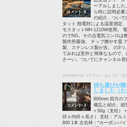
ーアルしました
ら特に説明必要
コメント: 0
の紹介、ついで
タット 熱電対による温度測定
モスタットMH-1210W使用
のでNG。その点電気コンロは
製作所最強。 チップ燃やす皿
製、ステンレス製が吉。 の3つ
てみれば意外と簡単なもので、
さーい。ついでにチャンネル登録
2012/02/08 (水) カテゴリー：
モノ
タグ：
王
持ち運びが簡
しました（た
800mm 四
備忘と紹介。総重量
コメント: 3
+ 50g（支柱
径 x 内径 x 長さ） 支柱：アルミパイ
800 1本 左右枠：*カーボンパイプ ø8