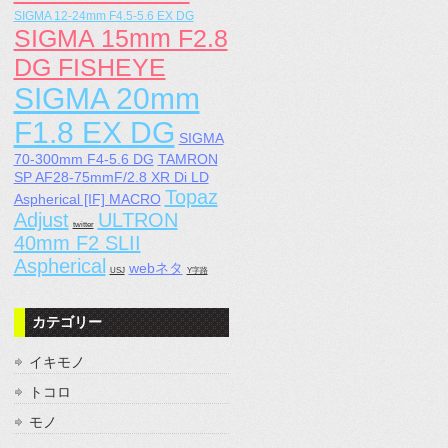
SIGMA 12-24mm F4.5-5.6 EX DG
SIGMA 15mm F2.8
DG FISHEYE
SIGMA 20mm
F1.8 EX DG
SIGMA
70-300mm F4-5.6 DG
TAMRON
SP AF28-75mmF/2.8 XR Di LD
Topaz
Aspherical [IF] MACRO
Adjust
ULTRON
twitter
40mm F2 SLII
Aspherical
webネタ
USJ
Y字路
カテゴリー
イキモノ
トコロ
モノ