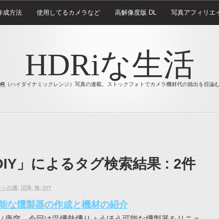
 作成方法
使用してるカメラなど
高解像度版 DL
写真アフィリエ
HDRiな生活
DR
（ハイダイナミックレンジ）写真の連載。ストックフォトでカメラ機材代の捻出を目論
IY」
によるタグ検索結果 : 2件
ラシの裏
,
沼津
,
海
,
DIY
能な燻製器の作成と機材の紹介
（唐突。今回は温燻熱燻りょうほう可能な燻製器をリニュ