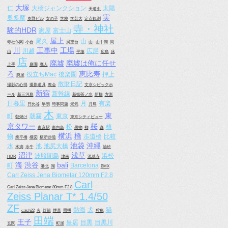
大塚
仁
大橋ジャンクション
太陽
天道虫
実
奥多摩
奥野ビル
女の子
学校
学芸大
定点観測
寺・神社
験的HDR
家屋
富士山
屋上
尾久
山
寺社仏閣
小台
展望台
山.
山中湖
岡
川
工事中
工場
川越
広尾
山
平塚
広島
床
店
廃墟
廃墟は俺に任せ
上手
庭園
廃人
ろ
恵比寿
役立ちMac
後楽園
押上
廃屋
散財日記
撮影の心得
撮影道具
教会
文京シビックホ
新宿
新幹線
ール
新三河島
新御茶ノ水
新橋
方形
日暮里
月
有楽
日比谷
早朝
時事問題
景気
月島
木
東
町
朝霧
東京
朝焼け
東京シティビュー
京タワー
桜
松
植
東京駅
東向島
果物
柿
森
横浜
橋
物
歩道橋
比較
業平橋
構図
横断歩道
池袋
沖縄
水
池
池尻大橋
水滴
水牛
油絵
沼津
浅草
波照間島
浜松
HDR
津南
浅草寺
海
渋谷
bali
町
Barcelona
港北
湖
BMX
Carl Zeiss Jena Biometar 120mm F2.8
Carl
Carl Zeiss Jena Biometar 80mm F2.8
Zeiss Planar T* 1.4/50
ZF
熱海
犬
猫
catch22
火
灯籠
煙草
照明
狩猟
田端
王子
皇居
目黒
目黒川
玄関
町屋