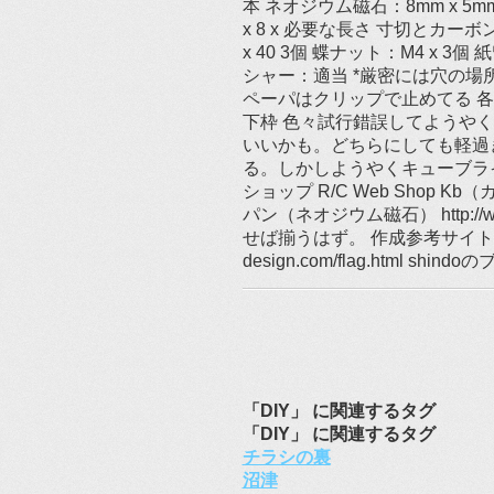
本 ネオジウム磁石：8mm x 5
x 8 x 必要な長さ 寸切とカーボ
x 40 3個 蝶ナット：M4 x 
シャー：適当 *厳密には穴の場
ペーパはクリップで止めてる 各
下枠 色々試行錯誤してようやく
いいかも。どちらにしても軽過
る。しかしようやくキューブラ
ショップ R/C Web Shop Kb（カ
パン（ネオジウム磁石） http://www
せば揃うはず。 作成参考サイト VIV
design.com/flag.html shind
「DIY」 に関連するタグ
「DIY」 に関連するタグ
チラシの裏
沼津