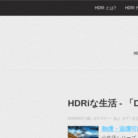
HDRI とは?
HDRI
H
HDRiな生活 -
「D
2019/05/17 (金) カテゴリー：
モノ
タグ：
チ
熱燻・温燻可
山生活シリーズ