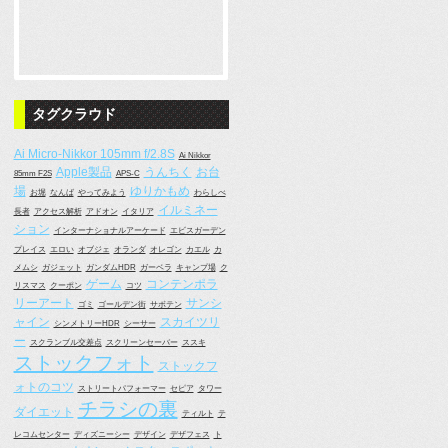
タグクラウド
Ai Micro-Nikkor 105mm f/2.8S
Ai Nikkor
Apple製品
うんちく
お台
85mm F2S
APS-C
場
ゆりかもめ
お堀
なんば
やってみよう
わらしべ
イルミネー
長者
アクセス解析
アドオン
イタリア
ション
インターナショナルアーケード
エビスガーデン
プレイス
エロい
オブジェ
オランダ
オレゴン
カエル
カ
メムシ
ガジェット
ガンダムHDR
ガーベラ
キャンプ場
ク
ゲーム
コンテンポラ
リスマス
クーポン
コツ
リーアート
サンシ
ゴミ
ゴールデン街
サボテン
ャイン
スカイツリ
シンメトリーHDR
シーサー
ー
スクランブル交差点
スクリーンセーバー
ススキ
ストックフォト
ストックフ
ォトのコツ
ストリートパフォーマー
セピア
タワー
チラシの裏
ダイエット
ティルト
テ
レコムセンター
ディズニーシー
デザイン
デザフェス
ト