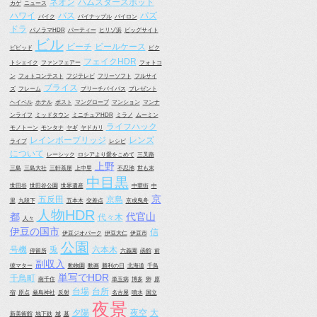
ネオン
ハムスタースポット
カゲ
ニュース
ハワイ
バス
パズ
バイク
パイナップル
パイロン
ドラ
パノラマHDR
パーティー
ヒリゾ浜
ビッグサイト
ビル
ビーチ
ビールケース
ビビッド
ピク
フェイクHDR
トシェイク
ファンフェアー
フォトコ
ン
フォトコンテスト
フジテレビ
フリーソフト
フルサイ
ブライス
ズ
フレーム
ブリーチバイパス
プレゼント
ヘイベル
ホテル
ポスト
マングローブ
マンション
マンナ
ンライフ
ミッドタウン
ミニチュアHDR
ミラノ
ムーミン
ライフハック
モノトーン
モンタナ
ヤギ
ヤドカリ
レインボーブリッジ
レンズ
ライブ
レシピ
について
レーシック
ロシアより愛をこめて
三叉路
上野
三島
三島大社
三軒茶屋
上中里
不忍池
世も末
中目黒
世田谷
世田谷公園
世界遺産
中華街
中
京
五反田
京島
里
九段下
五本木
交差点
京成曳舟
人物HDR
都
代官山
代々木
人々
伊豆の国市
信
伊豆ジオパーク
伊豆大仁
伊豆市
公園
号機
兎
六本木
停留所
六義園
函館
前
副収入
彼マター
動物園
動画
勝利の日
北海道
千鳥
単写でHDR
千鳥町
南千住
単玉病
博多
卵
原
台場
台所
宿
原点
厳島神社
反射
名古屋
噴水
国立
夜景
夕陽
夜空
大
新美術館
地下鉄
城
墓