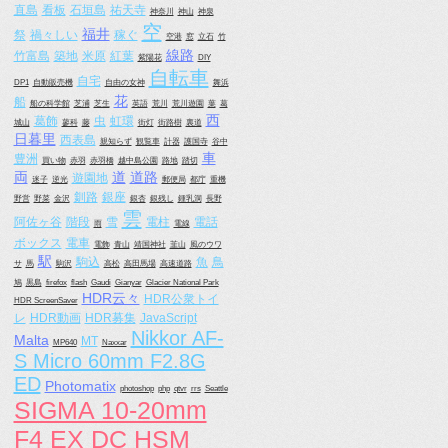
直島
看板
石垣島
祐天寺
神奈川
神山
神泉
空
福井
祭
禍々しい
稼ぐ
空港
窓
立石
竹
線路
竹富島
築地
米原
紅葉
紫陽花
DIY
自転車
自宅
DP1
自動販売機
自由の女神
舞浜
花
船
船の科学館
芝浦
芝生
英語
荒川
荒川遊園
葉
葛
西
葛飾
虫
虹環
城山
蓼科
藤
街灯
街路樹
裏道
日暮里
西表島
親知らず
観覧車
計器
護国寺
谷中
車
豊洲
買い物
赤羽
赤羽橋
越中島公園
路地
踏切
両
道
道路
遊園地
迷子
逆光
郵便局
都庁
重機
釧路
銀座
野営
野菜
金沢
銀杏
銀残し
鍾乳洞
長野
雲
阿佐ヶ谷
階段
雪
電柱
電話
雨
電線
ボックス
電車
電飾
青山
靖国神社
韮山
風のウワ
駅
駒込
魚
鳥
サ
馬
駒沢
高松
高田馬場
高速道路
鳩
黒島
firefox
flash
Gaudi
Gianyar
Glacier National Park
HDR云々
HDR公衆トイ
HDR ScreenSaver
レ
HDR動画
HDR募集
JavaScript
Nikkor AF-
Malta
MT
MP640
Naxxar
S Micro 60mm F2.8G
ED
Photomatix
photoshop
php
qtvr
rrs
Seattle
SIGMA 10-20mm
F4 EX DC HSM